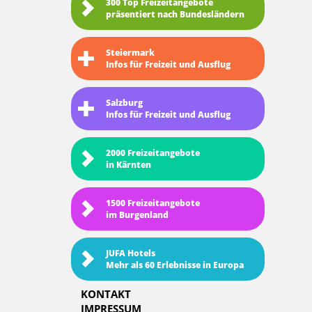
300 Top Freizeitangebote
präsentiert nach Bundesländern
Steiermark
Infos für Freizeit und Ausflug
Salzburg
Infos für Freizeit und Ausflug
2000 Freizeitangebote
in Kärnten
1500 Freizeitangebote
im Burgenland
JUFA Hotels
Mehr als 60 Erlebnisse in Europa
KONTAKT
IMPRESSUM