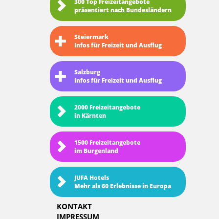
300 Top Freizeitangebote
präsentiert nach Bundesländern
Steiermark
Infos für Freizeit und Ausflug
Salzburg
Infos für Freizeit und Ausflug
2000 Freizeitangebote
in Kärnten
1500 Freizeitangebote
im Burgenland
JUFA Hotels
Mehr als 60 Erlebnisse in Europa
KONTAKT
IMPRESSUM