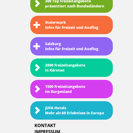
300 Top Freizeitangebote
präsentiert nach Bundesländern
Steiermark
Infos für Freizeit und Ausflug
Salzburg
Infos für Freizeit und Ausflug
2000 Freizeitangebote
in Kärnten
1500 Freizeitangebote
im Burgenland
JUFA Hotels
Mehr als 60 Erlebnisse in Europa
KONTAKT
IMPRESSUM