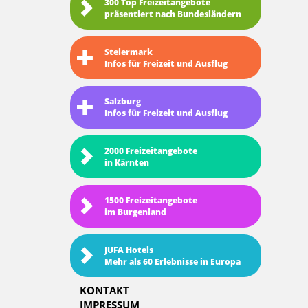
300 Top Freizeitangebote
präsentiert nach Bundesländern
Steiermark
Infos für Freizeit und Ausflug
Salzburg
Infos für Freizeit und Ausflug
2000 Freizeitangebote
in Kärnten
1500 Freizeitangebote
im Burgenland
JUFA Hotels
Mehr als 60 Erlebnisse in Europa
KONTAKT
IMPRESSUM