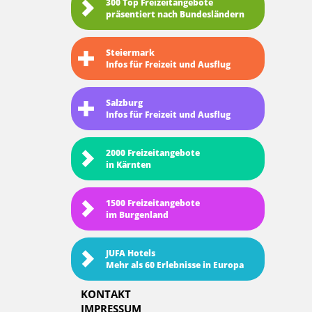
300 Top Freizeitangebote
präsentiert nach Bundesländern
Steiermark
Infos für Freizeit und Ausflug
Salzburg
Infos für Freizeit und Ausflug
2000 Freizeitangebote
in Kärnten
1500 Freizeitangebote
im Burgenland
JUFA Hotels
Mehr als 60 Erlebnisse in Europa
KONTAKT
IMPRESSUM