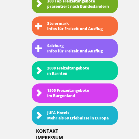
300 Top Freizeitangebote
präsentiert nach Bundesländern
Steiermark
Infos für Freizeit und Ausflug
Salzburg
Infos für Freizeit und Ausflug
2000 Freizeitangebote
in Kärnten
1500 Freizeitangebote
im Burgenland
JUFA Hotels
Mehr als 60 Erlebnisse in Europa
KONTAKT
IMPRESSUM