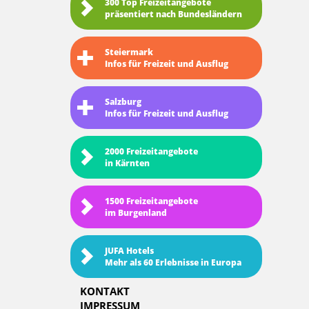
300 Top Freizeitangebote
präsentiert nach Bundesländern
Steiermark
Infos für Freizeit und Ausflug
Salzburg
Infos für Freizeit und Ausflug
2000 Freizeitangebote
in Kärnten
1500 Freizeitangebote
im Burgenland
JUFA Hotels
Mehr als 60 Erlebnisse in Europa
KONTAKT
IMPRESSUM