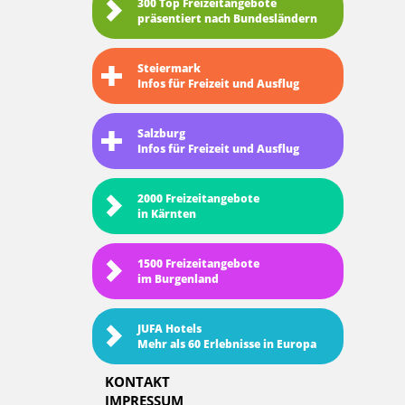
300 Top Freizeitangebote
präsentiert nach Bundesländern
Steiermark
Infos für Freizeit und Ausflug
Salzburg
Infos für Freizeit und Ausflug
2000 Freizeitangebote
in Kärnten
1500 Freizeitangebote
im Burgenland
JUFA Hotels
Mehr als 60 Erlebnisse in Europa
KONTAKT
IMPRESSUM