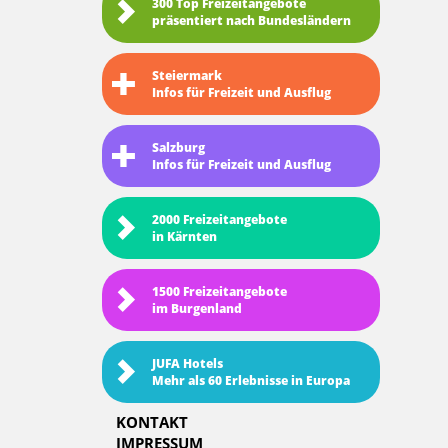
300 Top Freizeitangebote
präsentiert nach Bundesländern
Steiermark
Infos für Freizeit und Ausflug
Salzburg
Infos für Freizeit und Ausflug
2000 Freizeitangebote
in Kärnten
1500 Freizeitangebote
im Burgenland
JUFA Hotels
Mehr als 60 Erlebnisse in Europa
KONTAKT
IMPRESSUM