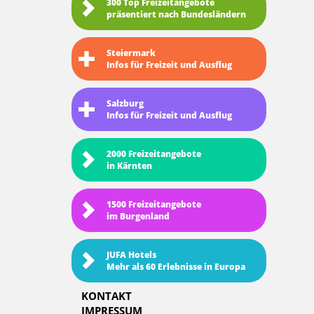
300 Top Freizeitangebote
präsentiert nach Bundesländern
Steiermark
Infos für Freizeit und Ausflug
Salzburg
Infos für Freizeit und Ausflug
2000 Freizeitangebote
in Kärnten
1500 Freizeitangebote
im Burgenland
JUFA Hotels
Mehr als 60 Erlebnisse in Europa
KONTAKT
IMPRESSUM