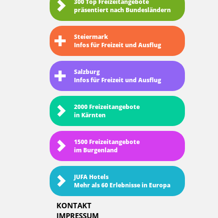
300 Top Freizeitangebote
präsentiert nach Bundesländern
Steiermark
Infos für Freizeit und Ausflug
Salzburg
Infos für Freizeit und Ausflug
2000 Freizeitangebote
in Kärnten
1500 Freizeitangebote
im Burgenland
JUFA Hotels
Mehr als 60 Erlebnisse in Europa
KONTAKT
IMPRESSUM