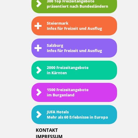
300 Top Freizeitangebote
präsentiert nach Bundesländern
Steiermark
Infos für Freizeit und Ausflug
Salzburg
Infos für Freizeit und Ausflug
2000 Freizeitangebote
in Kärnten
1500 Freizeitangebote
im Burgenland
JUFA Hotels
Mehr als 60 Erlebnisse in Europa
KONTAKT
IMPRESSUM