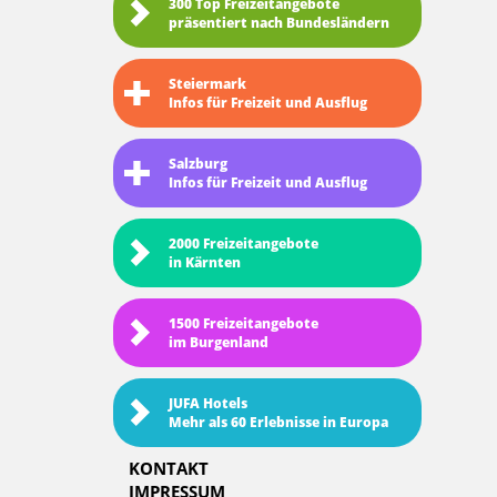
300 Top Freizeitangebote
präsentiert nach Bundesländern
Steiermark
Infos für Freizeit und Ausflug
Salzburg
Infos für Freizeit und Ausflug
2000 Freizeitangebote
in Kärnten
1500 Freizeitangebote
im Burgenland
JUFA Hotels
Mehr als 60 Erlebnisse in Europa
KONTAKT
IMPRESSUM