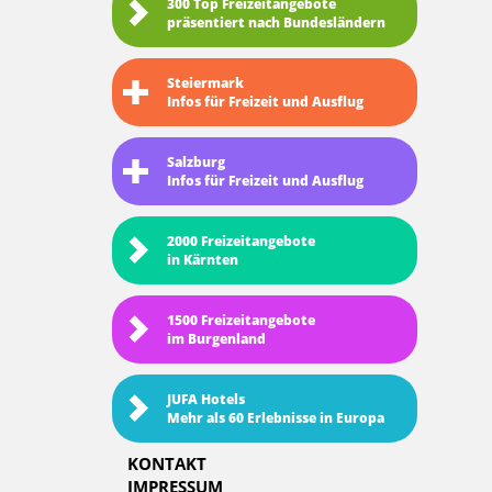
300 Top Freizeitangebote
präsentiert nach Bundesländern
Steiermark
Infos für Freizeit und Ausflug
Salzburg
Infos für Freizeit und Ausflug
2000 Freizeitangebote
in Kärnten
1500 Freizeitangebote
im Burgenland
JUFA Hotels
Mehr als 60 Erlebnisse in Europa
KONTAKT
IMPRESSUM