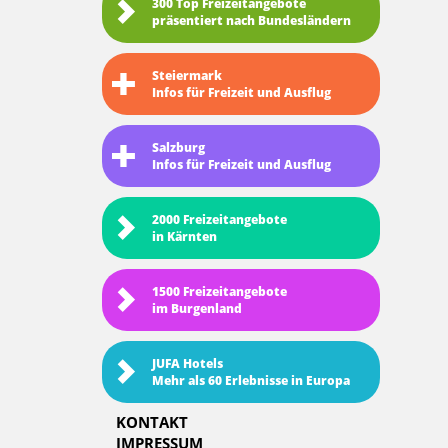
300 Top Freizeitangebote
präsentiert nach Bundesländern
Steiermark
Infos für Freizeit und Ausflug
Salzburg
Infos für Freizeit und Ausflug
2000 Freizeitangebote
in Kärnten
1500 Freizeitangebote
im Burgenland
JUFA Hotels
Mehr als 60 Erlebnisse in Europa
KONTAKT
IMPRESSUM