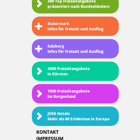
300 Top Freizeitangebote
präsentiert nach Bundesländern
Steiermark
Infos für Freizeit und Ausflug
Salzburg
Infos für Freizeit und Ausflug
2000 Freizeitangebote
in Kärnten
1500 Freizeitangebote
im Burgenland
JUFA Hotels
Mehr als 60 Erlebnisse in Europa
KONTAKT
IMPRESSUM