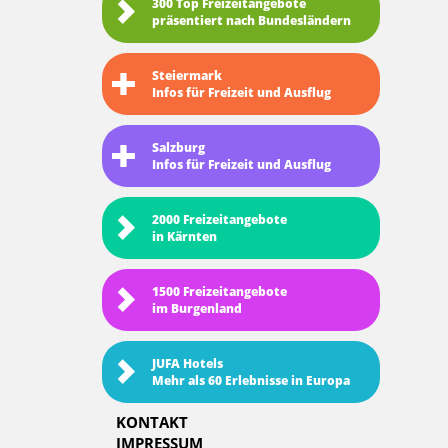
300 Top Freizeitangebote
präsentiert nach Bundesländern
Steiermark
Infos für Freizeit und Ausflug
Salzburg
Infos für Freizeit und Ausflug
2000 Freizeitangebote
in Kärnten
1500 Freizeitangebote
im Burgenland
JUFA Hotels
Mehr als 60 Erlebnisse in Europa
KONTAKT
IMPRESSUM