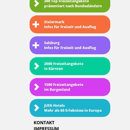
300 Top Freizeitangebote
präsentiert nach Bundesländern
Steiermark
Infos für Freizeit und Ausflug
Salzburg
Infos für Freizeit und Ausflug
2000 Freizeitangebote
in Kärnten
1500 Freizeitangebote
im Burgenland
JUFA Hotels
Mehr als 60 Erlebnisse in Europa
KONTAKT
IMPRESSUM