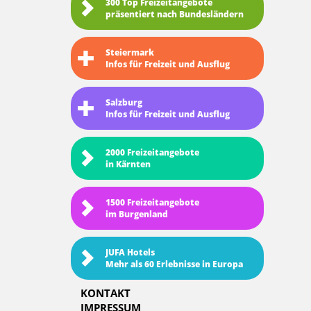
300 Top Freizeitangebote
präsentiert nach Bundesländern
Steiermark
Infos für Freizeit und Ausflug
Salzburg
Infos für Freizeit und Ausflug
2000 Freizeitangebote
in Kärnten
1500 Freizeitangebote
im Burgenland
JUFA Hotels
Mehr als 60 Erlebnisse in Europa
KONTAKT
IMPRESSUM