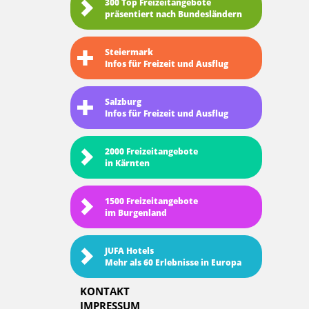
300 Top Freizeitangebote
präsentiert nach Bundesländern
Steiermark
Infos für Freizeit und Ausflug
Salzburg
Infos für Freizeit und Ausflug
2000 Freizeitangebote
in Kärnten
1500 Freizeitangebote
im Burgenland
JUFA Hotels
Mehr als 60 Erlebnisse in Europa
KONTAKT
IMPRESSUM