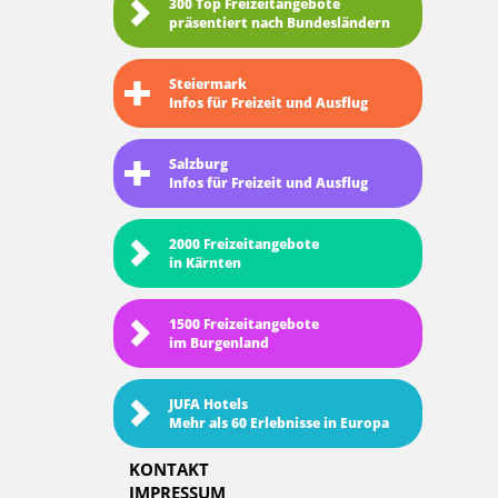
300 Top Freizeitangebote
präsentiert nach Bundesländern
Steiermark
Infos für Freizeit und Ausflug
Salzburg
Infos für Freizeit und Ausflug
2000 Freizeitangebote
in Kärnten
1500 Freizeitangebote
im Burgenland
JUFA Hotels
Mehr als 60 Erlebnisse in Europa
KONTAKT
IMPRESSUM