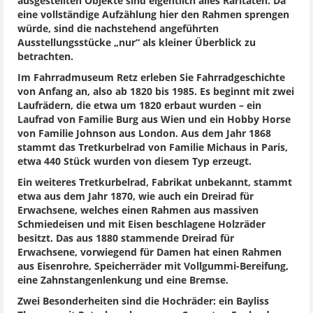
ausgestellten Objekte sind eigentlich alles Raritäten. Da
eine vollständige Aufzählung hier den Rahmen sprengen
würde, sind die nachstehend angeführten
Ausstellungsstücke „nur“ als kleiner Überblick zu
betrachten.
Im Fahrradmuseum Retz erleben Sie Fahrradgeschichte
von Anfang an, also ab 1820 bis 1985. Es beginnt mit zwei
Laufrädern, die etwa um 1820 erbaut wurden – ein
Laufrad von Familie Burg aus Wien und ein Hobby Horse
von Familie Johnson aus London. Aus dem Jahr 1868
stammt das Tretkurbelrad von Familie Michaus in Paris,
etwa 440 Stück wurden von diesem Typ erzeugt.
Ein weiteres Tretkurbelrad, Fabrikat unbekannt, stammt
etwa aus dem Jahr 1870, wie auch ein Dreirad für
Erwachsene, welches einen Rahmen aus massiven
Schmiedeisen und mit Eisen beschlagene Holzräder
besitzt. Das aus 1880 stammende Dreirad für
Erwachsene, vorwiegend für Damen hat einen Rahmen
aus Eisenrohre, Speicherräder mit Vollgummi-Bereifung,
eine Zahnstangenlenkung und eine Bremse.
Zwei Besonderheiten sind die Hochräder: ein Bayliss