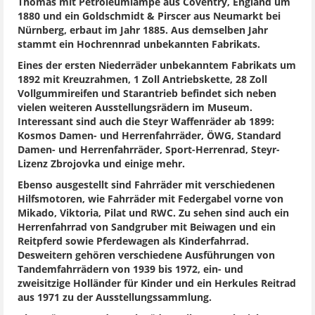
Thomas mit Petroleumlampe aus Coventry, England um
1880 und ein Goldschmidt & Pirscer aus Neumarkt bei
Nürnberg, erbaut im Jahr 1885. Aus demselben Jahr
stammt ein Hochrennrad unbekannten Fabrikats.
Eines der ersten Niederräder unbekanntem Fabrikats um
1892 mit Kreuzrahmen, 1 Zoll Antriebskette, 28 Zoll
Vollgummireifen und Starantrieb befindet sich neben
vielen weiteren Ausstellungsrädern im Museum.
Interessant sind auch die Steyr Waffenräder ab 1899:
Kosmos Damen- und Herrenfahrräder, ÖWG, Standard
Damen- und Herrenfahrräder, Sport-Herrenrad, Steyr-
Lizenz Zbrojovka und einige mehr.
Ebenso ausgestellt sind Fahrräder mit verschiedenen
Hilfsmotoren, wie Fahrräder mit Federgabel vorne von
Mikado, Viktoria, Pilat und RWC. Zu sehen sind auch ein
Herrenfahrrad von Sandgruber mit Beiwagen und ein
Reitpferd sowie Pferdewagen als Kinderfahrrad.
Desweitern gehören verschiedene Ausführungen von
Tandemfahrrädern von 1939 bis 1972, ein- und
zweisitzige Holländer für Kinder und ein Herkules Reitrad
aus 1971 zu der Ausstellungssammlung.