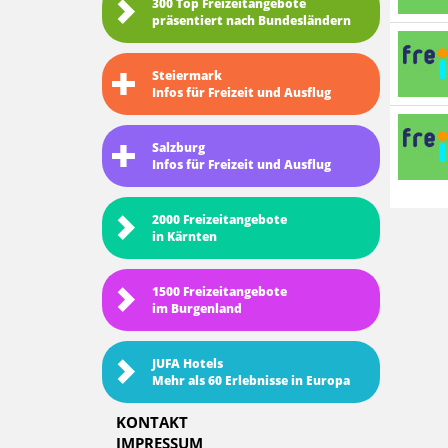
300 Top Freizeitangebote
präsentiert nach Bundesländern
Steiermark
Infos für Freizeit und Ausflug
Salzburg
Infos für Freizeit und Ausflug
2000 Freizeitangebote
in Kärnten
1500 Freizeitangebote
im Burgenland
JUFA Hotels
Mehr als 60 Erlebnisse in Europa
KONTAKT
IMPRESSUM