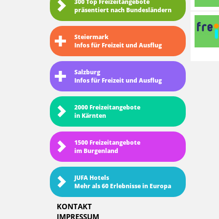
300 Top Freizeitangebote
präsentiert nach Bundesländern
Steiermark
Infos für Freizeit und Ausflug
Salzburg
Infos für Freizeit und Ausflug
2000 Freizeitangebote
in Kärnten
1500 Freizeitangebote
im Burgenland
JUFA Hotels
Mehr als 60 Erlebnisse in Europa
KONTAKT
IMPRESSUM