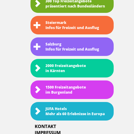
300 Top Freizeitangebote
präsentiert nach Bundesländern
Steiermark
Infos für Freizeit und Ausflug
Salzburg
Infos für Freizeit und Ausflug
2000 Freizeitangebote
in Kärnten
1500 Freizeitangebote
im Burgenland
JUFA Hotels
Mehr als 60 Erlebnisse in Europa
KONTAKT
IMPRESSUM