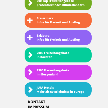
300 Top Freizeitangebote
präsentiert nach Bundesländern
Steiermark
Infos für Freizeit und Ausflug
Salzburg
Infos für Freizeit und Ausflug
2000 Freizeitangebote
in Kärnten
1500 Freizeitangebote
im Burgenland
JUFA Hotels
Mehr als 60 Erlebnisse in Europa
KONTAKT
IMPRESSUM