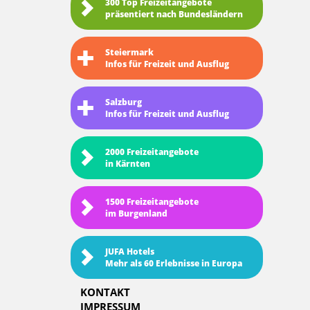
300 Top Freizeitangebote
präsentiert nach Bundesländern
Steiermark
Infos für Freizeit und Ausflug
Salzburg
Infos für Freizeit und Ausflug
2000 Freizeitangebote
in Kärnten
1500 Freizeitangebote
im Burgenland
JUFA Hotels
Mehr als 60 Erlebnisse in Europa
KONTAKT
IMPRESSUM