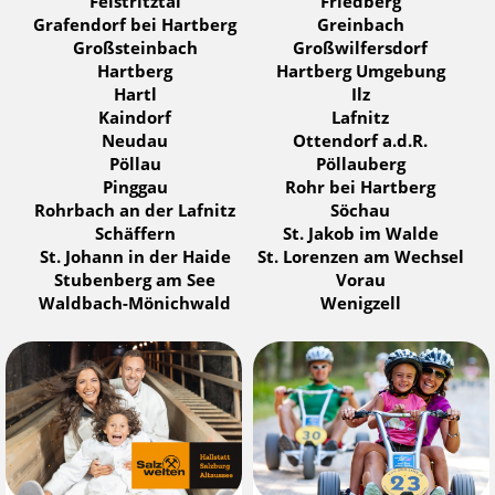
Feistritztal
Friedberg
Grafendorf bei Hartberg
Greinbach
Großsteinbach
Großwilfersdorf
Hartberg
Hartberg Umgebung
Hartl
Ilz
Kaindorf
Lafnitz
Neudau
Ottendorf a.d.R.
Pöllau
Pöllauberg
Pinggau
Rohr bei Hartberg
Rohrbach an der Lafnitz
Söchau
Schäffern
St. Jakob im Walde
St. Johann in der Haide
St. Lorenzen am Wechsel
Stubenberg am See
Vorau
Waldbach-Mönichwald
Wenigzell