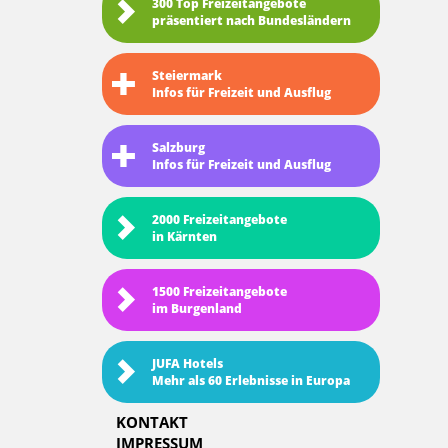
300 Top Freizeitangebote
präsentiert nach Bundesländern
Steiermark
Infos für Freizeit und Ausflug
Salzburg
Infos für Freizeit und Ausflug
2000 Freizeitangebote
in Kärnten
1500 Freizeitangebote
im Burgenland
JUFA Hotels
Mehr als 60 Erlebnisse in Europa
KONTAKT
IMPRESSUM