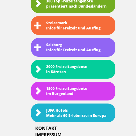
300 Top Freizeitangebote
präsentiert nach Bundesländern
Steiermark
Infos für Freizeit und Ausflug
Salzburg
Infos für Freizeit und Ausflug
2000 Freizeitangebote
in Kärnten
1500 Freizeitangebote
im Burgenland
JUFA Hotels
Mehr als 60 Erlebnisse in Europa
KONTAKT
IMPRESSUM