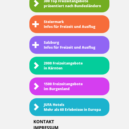
300 Top Freizeitangebote
präsentiert nach Bundesländern
Steiermark
Infos für Freizeit und Ausflug
Salzburg
Infos für Freizeit und Ausflug
2000 Freizeitangebote
in Kärnten
1500 Freizeitangebote
im Burgenland
JUFA Hotels
Mehr als 60 Erlebnisse in Europa
KONTAKT
IMPRESSUM