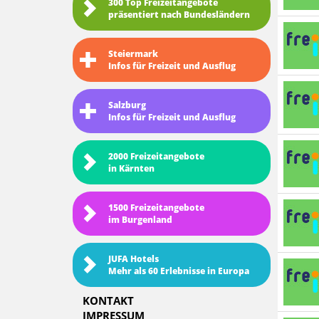
300 Top Freizeitangebote
präsentiert nach Bundesländern
Steiermark
Infos für Freizeit und Ausflug
Salzburg
Infos für Freizeit und Ausflug
2000 Freizeitangebote
in Kärnten
1500 Freizeitangebote
im Burgenland
JUFA Hotels
Mehr als 60 Erlebnisse in Europa
KONTAKT
IMPRESSUM