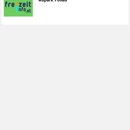
Aupark Pöllau