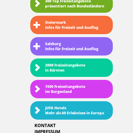
300 Top Freizeitangebote
präsentiert nach Bundesländern
Steiermark
Infos für Freizeit und Ausflug
Salzburg
Infos für Freizeit und Ausflug
2000 Freizeitangebote
in Kärnten
1500 Freizeitangebote
im Burgenland
JUFA Hotels
Mehr als 60 Erlebnisse in Europa
KONTAKT
IMPRESSUM