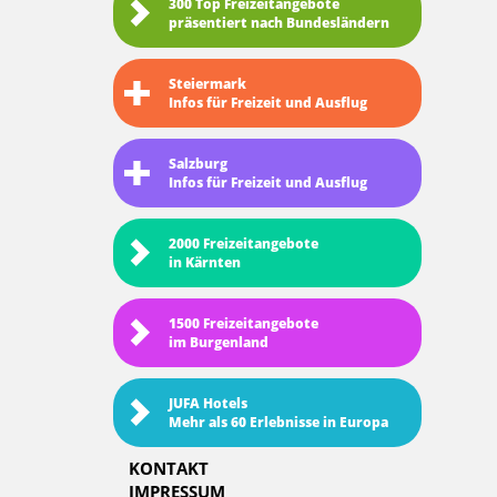
300 Top Freizeitangebote
präsentiert nach Bundesländern
Steiermark
Infos für Freizeit und Ausflug
Salzburg
Infos für Freizeit und Ausflug
2000 Freizeitangebote
in Kärnten
1500 Freizeitangebote
im Burgenland
JUFA Hotels
Mehr als 60 Erlebnisse in Europa
KONTAKT
IMPRESSUM