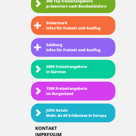
300 Top Freizeitangebote
präsentiert nach Bundesländern
Steiermark
Infos für Freizeit und Ausflug
Salzburg
Infos für Freizeit und Ausflug
2000 Freizeitangebote
in Kärnten
1500 Freizeitangebote
im Burgenland
JUFA Hotels
Mehr als 60 Erlebnisse in Europa
KONTAKT
IMPRESSUM