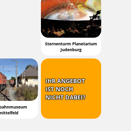
Sternenturm Planetarium
Judenburg
IHR ANGEBOT
IST NOCH
NICHT DABEI?
nbahnmuseum
nittelfeld