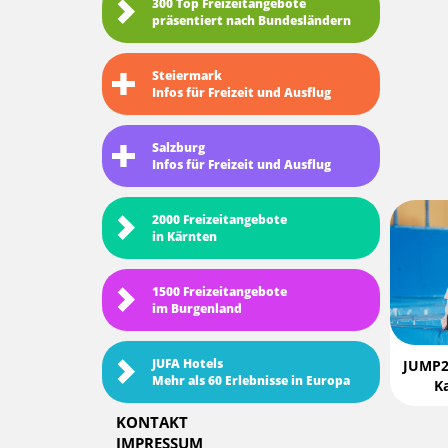
300 Top Freizeitangebote
präsentiert nach Bundesländern
Steiermark
Infos für Freizeit und Ausflug
Salzburg
Infos für Freizeit und Ausflug
2000 Freizeitangebote
in Kärnten
1500 Freizeitangebote
im Burgenland
JUFA Hotels
JUMP2
Mehr als 60 Erlebnisse in Europa
Ka
KONTAKT
IMPRESSUM