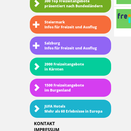
300 Top Freizeitangebote
präsentiert nach Bundesländern
Steiermark
Infos für Freizeit und Ausflug
Salzburg
Infos für Freizeit und Ausflug
2000 Freizeitangebote
in Kärnten
1500 Freizeitangebote
im Burgenland
JUFA Hotels
Mehr als 60 Erlebnisse in Europa
KONTAKT
IMPRESSUM