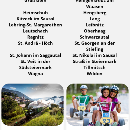
Großklein
Heiligenkreuz am
Waasen
Heimschuh
Hengsberg
Kitzeck im Sausal
Lang
Lebring-St. Margarethen
Leibnitz
Leutschach
Oberhaag
Ragnitz
Schwarzautal
St. Andrä - Höch
St. Georgen an der
Stiefing
St. Johann im Saggautal
St. Nikolai im Sausal
St. Veit in der
Straß in Steiermark
Südsteiermark
Tillmitsch
Wagna
Wildon