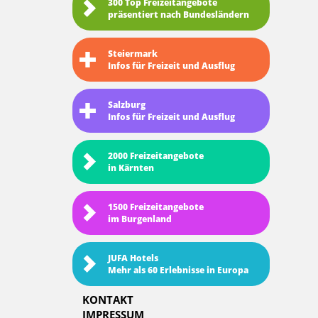
300 Top Freizeitangebote
präsentiert nach Bundesländern
Steiermark
Infos für Freizeit und Ausflug
Salzburg
Infos für Freizeit und Ausflug
2000 Freizeitangebote
in Kärnten
1500 Freizeitangebote
im Burgenland
JUFA Hotels
Mehr als 60 Erlebnisse in Europa
KONTAKT
IMPRESSUM