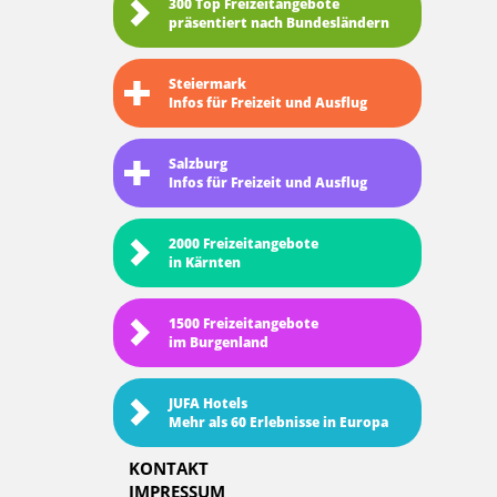
300 Top Freizeitangebote
präsentiert nach Bundesländern
Steiermark
Infos für Freizeit und Ausflug
Salzburg
Infos für Freizeit und Ausflug
2000 Freizeitangebote
in Kärnten
1500 Freizeitangebote
im Burgenland
JUFA Hotels
Mehr als 60 Erlebnisse in Europa
KONTAKT
IMPRESSUM