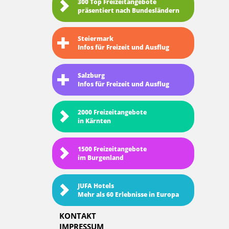
300 Top Freizeitangebote
präsentiert nach Bundesländern
Steiermark
Infos für Freizeit und Ausflug
Salzburg
Infos für Freizeit und Ausflug
2000 Freizeitangebote
in Kärnten
1500 Freizeitangebote
im Burgenland
JUFA Hotels
Mehr als 60 Erlebnisse in Europa
KONTAKT
IMPRESSUM