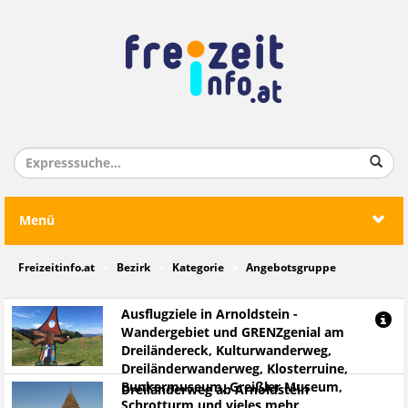
Menü
Freizeitinfo.at
Bezirk
Kategorie
Angebotsgruppe
Ausflugziele in Arnoldstein -
Wandergebiet und GRENZgenial am
Dreiländereck, Kulturwanderweg,
Dreiländerwanderweg, Klosterruine,
Bunkermuseum, Greißler Museum,
Dreiländerweg ab Arnoldstein
Schrotturm und vieles mehr