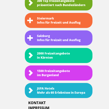
300 Top Freizeitangebote
präsentiert nach Bundesländern
Steiermark
Infos für Freizeit und Ausflug
Salzburg
Infos für Freizeit und Ausflug
2000 Freizeitangebote
in Kärnten
1500 Freizeitangebote
im Burgenland
JUFA Hotels
Mehr als 60 Erlebnisse in Europa
KONTAKT
IMPRESSUM