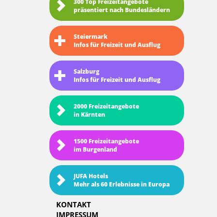
300 Top Freizeitangebote
präsentiert nach Bundesländern
Steiermark
Infos für Freizeit und Ausflug
Salzburg
Infos für Freizeit und Ausflug
2000 Freizeitangebote
in Kärnten
1500 Freizeitangebote
im Burgenland
JUFA Hotels
Mehr als 60 Erlebnisse in Europa
KONTAKT
IMPRESSUM