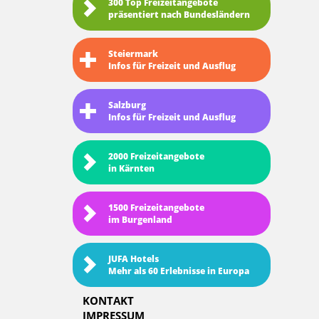
300 Top Freizeitangebote
präsentiert nach Bundesländern
Steiermark
Infos für Freizeit und Ausflug
Salzburg
Infos für Freizeit und Ausflug
2000 Freizeitangebote
in Kärnten
1500 Freizeitangebote
im Burgenland
JUFA Hotels
Mehr als 60 Erlebnisse in Europa
KONTAKT
IMPRESSUM