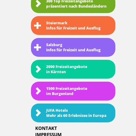
300 Top Freizeitangebote
präsentiert nach Bundesländern
Steiermark
Infos für Freizeit und Ausflug
Salzburg
Infos für Freizeit und Ausflug
2000 Freizeitangebote
in Kärnten
1500 Freizeitangebote
im Burgenland
JUFA Hotels
Mehr als 60 Erlebnisse in Europa
KONTAKT
IMPRESSUM