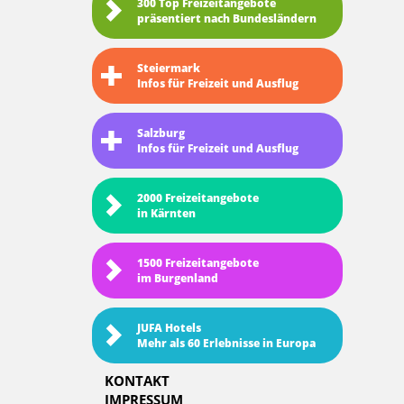
300 Top Freizeitangebote
präsentiert nach Bundesländern
Steiermark
Infos für Freizeit und Ausflug
Salzburg
Infos für Freizeit und Ausflug
2000 Freizeitangebote
in Kärnten
1500 Freizeitangebote
im Burgenland
JUFA Hotels
Mehr als 60 Erlebnisse in Europa
KONTAKT
IMPRESSUM