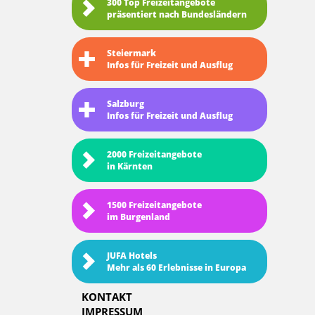
300 Top Freizeitangebote
präsentiert nach Bundesländern
Steiermark
Infos für Freizeit und Ausflug
Salzburg
Infos für Freizeit und Ausflug
2000 Freizeitangebote
in Kärnten
1500 Freizeitangebote
im Burgenland
JUFA Hotels
Mehr als 60 Erlebnisse in Europa
KONTAKT
IMPRESSUM