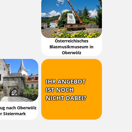
Österreichisches
Blasmusikmuseum in
Oberwölz
IHR ANGEBOT
IST NOCH
NICHT DABEI?
lug nach Oberwölz
er Steiermark