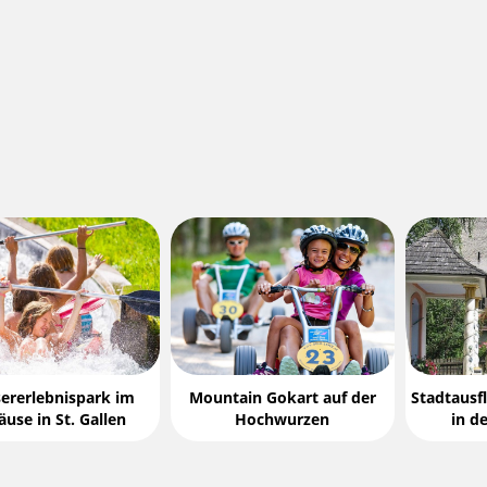
ererlebnispark im
Mountain Gokart auf der
Stadtausf
use in St. Gallen
Hochwurzen
in d