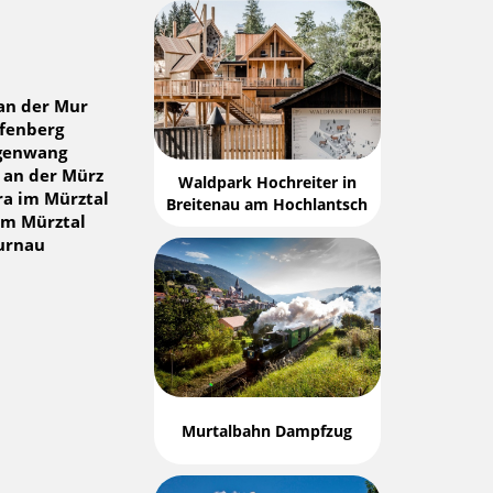
an der Mur
fenberg
genwang
 an der Mürz
Waldpark Hochreiter in
ra im Mürztal
Breitenau am Hochlantsch
im Mürztal
urnau
Murtalbahn Dampfzug