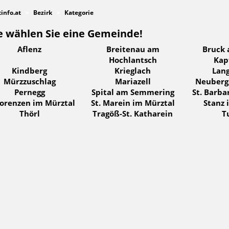
tinfo.at
Bezirk
Kategorie
e wählen Sie eine Gemeinde!
Aflenz
Breitenau am
Bruck 
Hochlantsch
Kap
Kindberg
Krieglach
Lan
Mürzzuschlag
Mariazell
Neuberg
Pernegg
Spital am Semmering
St. Barba
Lorenzen im Mürztal
St. Marein im Mürztal
Stanz 
Thörl
Tragöß-St. Katharein
T