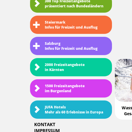
300 Top Freizeitangebote
präsentiert nach Bundesländern
Steiermark
Infos für Freizeit und Ausflug
Salzburg
Infos für Freizeit und Ausflug
2000 Freizeitangebote
in Kärnten
1500 Freizeitangebote
im Burgenland
JUFA Hotels
Wass
Mehr als 60 Erlebnisse in Europa
Gesä
KONTAKT
IMPRESSUM